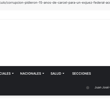
iculo/corrupcion-pidieron-15-anos-de-carcel-para-un-exjuez-federal-ac
estacó inversiones en el frigorífico, obras hídricas y nuevas acciones p
CIALES
NACIONALES
SALUD
SECCIONES
Juan José Castell