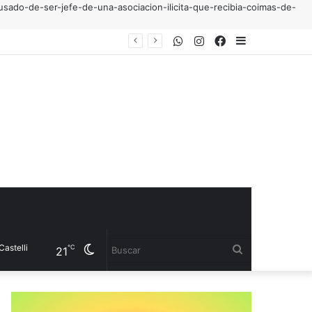
usado-de-ser-jefe-de-una-asociacion-ilicita-que-recibia-coimas-de-
WhatsApp
Instagram
Facebook
Sidebar
ara fortalecer la producción
i
Cambiar
Buscar
℃
21
modo