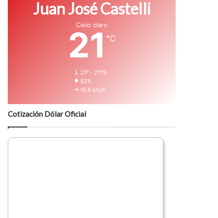
Juan José Castelli
Cielo claro
21
℃
21º - 21º%
82%
10.6 km/h
Cotización Dólar Oficial