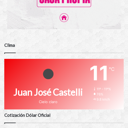
Clima
11
℃
Juan José Castelli
11º - 11º%
76%
9.8 km/h
Cielo claro
Cotización Dólar Oficial