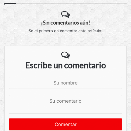
¡Sin comentarios aún!
Se el primero en comentar este artículo.
Escribe un comentario
S
u
n
S
o
u
m
c
b
o
r
m
e
e