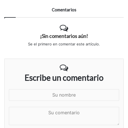
Comentarios
¡Sin comentarios aún!
Se el primero en comentar este artículo.
Escribe un comentario
S
u
n
S
o
u
m
c
b
o