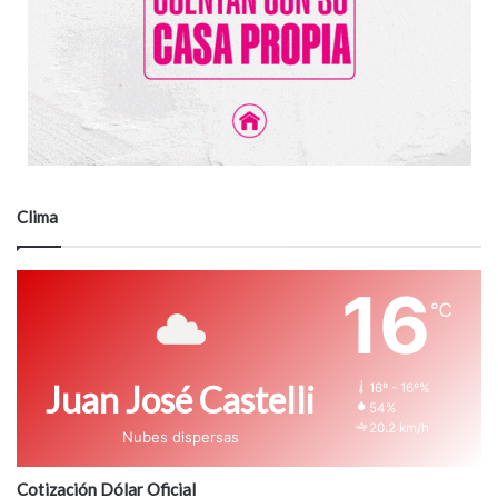
Clima
16
℃
Juan José Castelli
16º - 16º%
54%
20.2 km/h
Nubes dispersas
Cotización Dólar Oficial