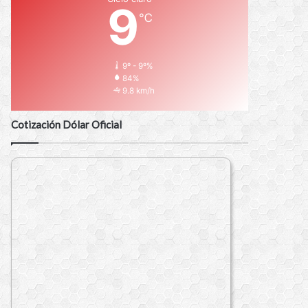
9
℃
9º - 9º%
84%
9.8 km/h
Cotización Dólar Oficial