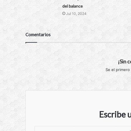
del balance
Jul 10, 2024
Comentarios
¡Sin 
Se el primero
Escribe 
S