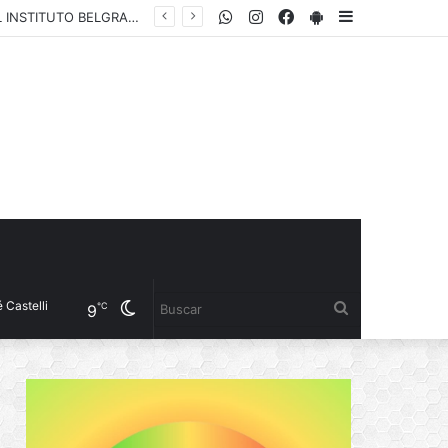
WhatsApp
Instagram
Facebook
PlayStore
Sidebar
EL GOBIERNO PROVINCIAL HONRÓ EL LEGADO DE MANUEL BELGRANO JUNTO AL INSTITUTO BELGRANIANO ARGENTINO
Cambiar
Buscar
℃
9
modo