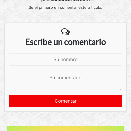
Se el primero en comentar este artículo.
Escribe un comentario
S
u
n
S
o
u
m
c
b
o
r
m
e
e
n
t
a
r