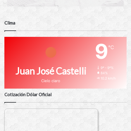
Clima
9
℃
Juan José Castelli
9º - 9º%
84%
10.2 km/h
Cielo claro
Cotización Dólar Oficial