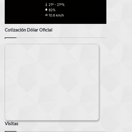
21º - 21º%
82%
10.6 km/h
Cotización Dólar Oficial
Visitas