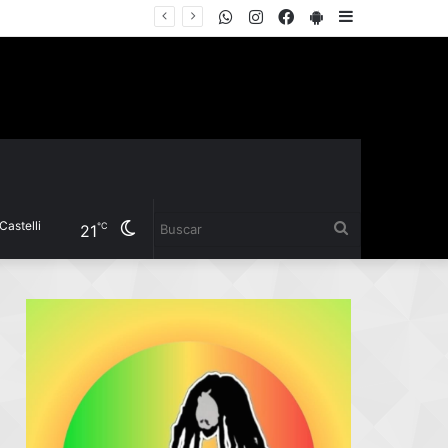
WhatsApp
Instagram
Facebook
PlayStore
Sidebar
Pío Sander destacó inversiones en el frigorífico, obras hídricas y nuevas acciones para fortalecer la producción
Cambiar
Buscar
℃
21
modo