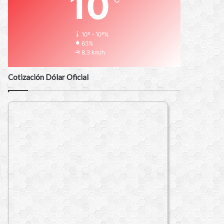
10
10º - 10º%
63%
8.3 km/h
Cotización Dólar Oficial