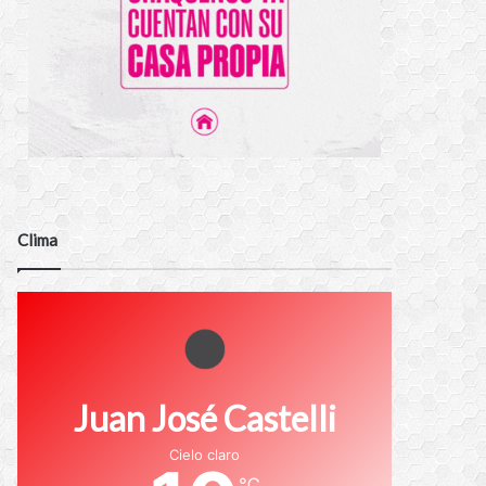
Clima
Juan José Castelli
Cielo claro
℃