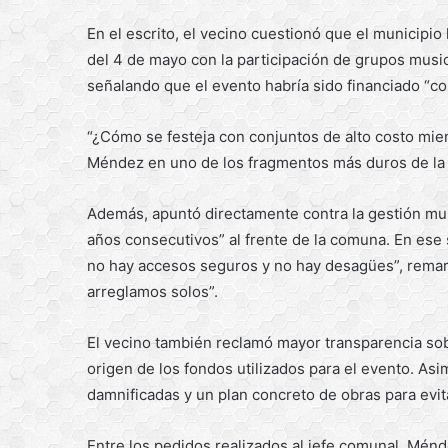
En el escrito, el vecino cuestionó que el municipio
del 4 de mayo con la participación de grupos musi
señalando que el evento habría sido financiado “con
“¿Cómo se festeja con conjuntos de alto costo mien
Méndez en uno de los fragmentos más duros de la 
Además, apuntó directamente contra la gestión mu
años consecutivos” al frente de la comuna. En ese
no hay accesos seguros y no hay desagües”, rema
arreglamos solos”.
El vecino también reclamó mayor transparencia sobr
origen de los fondos utilizados para el evento. Asim
damnificadas y un plan concreto de obras para evit
Entre los pedidos realizados al jefe comunal, Mén