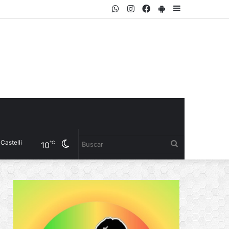
WhatsApp
Instagram
Facebook
PlayStore
Sidebar
Cambiar
Buscar
℃
10
modo