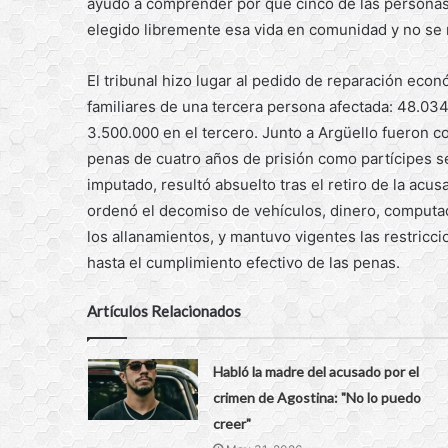
ayudó a comprender por qué cinco de las personas 
elegido libremente esa vida en comunidad y no se
El tribunal hizo lugar al pedido de reparación econ
familiares de una tercera persona afectada: 48.03
3.500.000 en el tercero. Junto a Argüello fueron 
penas de cuatro años de prisión como partícipes s
imputado, resultó absuelto tras el retiro de la acus
ordenó el decomiso de vehículos, dinero, computad
los allanamientos, y mantuvo vigentes las restric
hasta el cumplimiento efectivo de las penas.
Artículos Relacionados
Habló la madre del acusado por el
crimen de Agostina: "No lo puedo
creer"