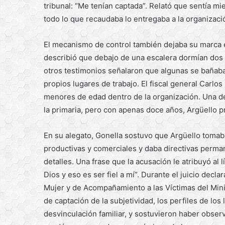
tribunal: “Me tenían captada”. Relató que sentía m
todo lo que recaudaba lo entregaba a la organizaci
El mecanismo de control también dejaba su marca e
describió que debajo de una escalera dormían dos
otros testimonios señalaron que algunas se bañab
propios lugares de trabajo. El fiscal general Carlo
menores de edad dentro de la organización. Una de
la primaria, pero con apenas doce años, Argüello pr
En su alegato, Gonella sostuvo que Argüello toma
productivas y comerciales y daba directivas perm
detalles. Una frase que la acusación le atribuyó al
Dios y eso es ser fiel a mí”. Durante el juicio decl
Mujer y de Acompañamiento a las Víctimas del Mini
de captación de la subjetividad, los perfiles de los
desvinculación familiar, y sostuvieron haber obse