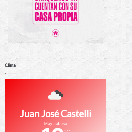
Clima
Juan José Castelli
Muy nuboso
℃