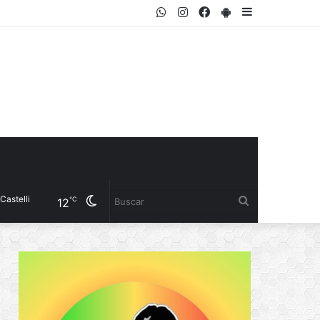
WhatsApp
Instagram
Facebook
PlayStore
Sidebar
Cambiar
Buscar
℃
12
modo