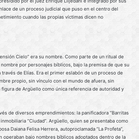
presidido por el juez Enrique Liljedahl e integrado por sus
nlace de un proceso judicial que puso en el centro del
etimiento cuando las propias víctimas dicen no
ensión Cielo” era su nombre. Como parte de un ritual de
l nombre por personajes bíblicos, bajo la premisa de que su
 a través de Elías. Era el primer eslabón de un proceso de
bre propio, sin vínculo con el mundo de afuera, sin
a figura de Argüello como única referencia de autoridad y
vés de diversos emprendimientos: la panificadora “Barritas
a inmobiliaria “Ciudad”. Argüello, quien se presentaba como
posa Daiana Felisa Herrera, autoproclamada “La Profeta”,
ién operaban bajo nombres bíblicos adoptados dentro de la