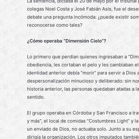
La sentencia, dictada el 20 de mayo por el tribunal 
colegas Noel Costa y José Fabián Asis, fue el dese
debate una pregunta incómoda: ¿puede existir som
reconocerse como tales?
¿Cómo operaba “Dimensión Cielo”?
Lo primero que perdían quienes ingresaban a “Dim
obediencia, les cortaban el pelo y les cambiaban e
identidad anterior debía “morir” para servir a Dios
despersonalización minucioso y deliberado: sin nom
historia anterior, las personas quedaban atadas a l
sentido.
El grupo operaba en Córdoba y San Francisco a tra
y más”, el local de comidas “Costumbres Light” y l
un enviado de Dios, no actuaba solo. Junto a su es
dirigía la organización. Los otros imputados tamb