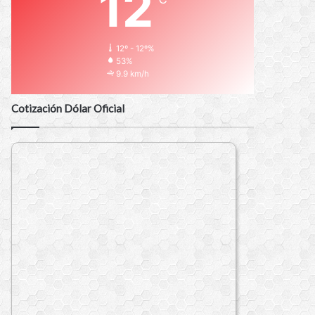
12
12º - 12º%
53%
9.9 km/h
Cotización Dólar Oficial