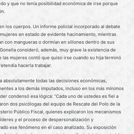
iedo y que no tenía posibilidad económica de irse porque
ón.
n los cuerpos. Un informe policial incorporado al debate
 mujeres en estado de evidente hacinamiento, mientras
an con mangueras o dormían en sillones dentro de sus
s Gonella consideró, además, muy grave la existencia de
 las mujeres contó que quiso irse cuando su hija terminó
etendía hacerla trabajar.
ba absolutamente todas las decisiones económicas,
anentes a los demás imputados, incluso en los más mínimos
 líder condensó esa lógica: “Cada uno de ustedes es fiel a
araron dos psicólogas del equipo de Rescate del Polo de la
sterio Público Fiscal, quienes explicaron los mecanismos
 líderes y el proceso de despersonalización y
rvado ese fenómeno en el caso analizado. Su exposición