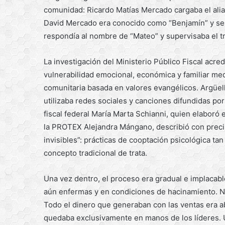
comunidad: Ricardo Matías Mercado cargaba el alias 
David Mercado era conocido como “Benjamín” y se 
respondía al nombre de “Mateo” y supervisaba el tra
La investigación del Ministerio Público Fiscal acre
vulnerabilidad emocional, económica y familiar me
comunitaria basada en valores evangélicos. Argüel
utilizaba redes sociales y canciones difundidas p
fiscal federal María Marta Schianni, quien elaboró 
la PROTEX Alejandra Mángano, describió con preci
invisibles”: prácticas de cooptación psicológica tan
concepto tradicional de trata.
Una vez dentro, el proceso era gradual e implacable
aún enfermas y en condiciones de hacinamiento. No
Todo el dinero que generaban con las ventas era 
quedaba exclusivamente en manos de los líderes. U