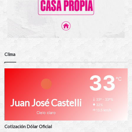
Clima
33
℃
Juan José Castelli
33º - 33º%
32%
13.5 km/h
Cielo claro
Cotización Dólar Oficial