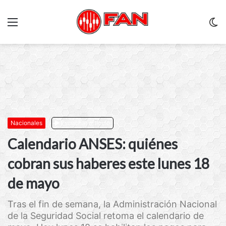
Menu
C
m
Nacionales
Escuchar artículo
Calendario ANSES: quiénes
cobran sus haberes este lunes 18
de mayo
Tras el fin de semana, la Administración Nacional
de la Seguridad Social retoma el calendario de