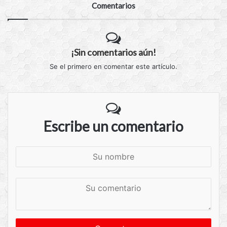
Comentarios
¡Sin comentarios aún!
Se el primero en comentar este artículo.
Escribe un comentario
S
u
n
S
o
u
m
c
b
o
r
m
e