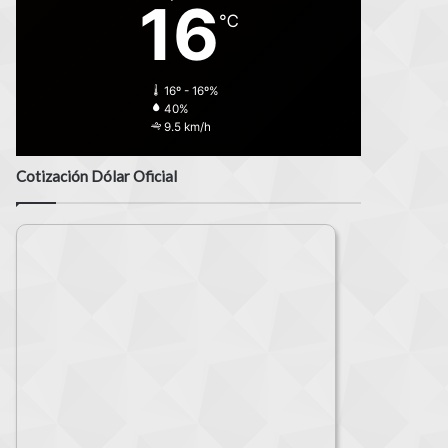
16
℃
16º - 16º%
40%
9.5 km/h
Cotización Dólar Oficial