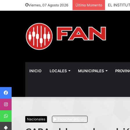
Viernes, 07 Agosto 2026
Último Momento
INICIO
LOCALES
MUNICIPALES
PROVIN
Facebook
Instagram
WhatsApp
Nacionales
Escuchar artículo
App Android