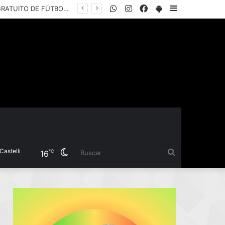
WhatsApp
Instagram
Facebook
PlayStore
Sidebar
EL INSTITUTO DEL DEPORTE PRESENTÓ LA COPA “YANINA TORRES”, UN TORNEO GRATUITO DE FÚTBOL 5 FEMENINO PARA JUGADORAS AMATEURS
i
Cambiar
Buscar
℃
16
modo