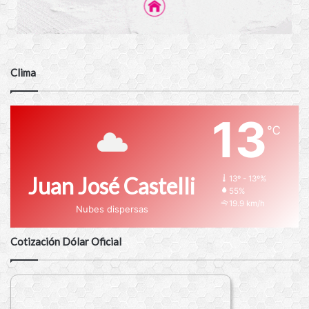
Clima
13
℃
Juan José Castelli
13º - 13º%
55%
19.9 km/h
Nubes dispersas
Cotización Dólar Oficial