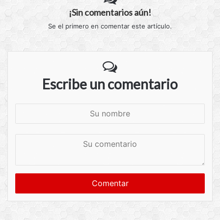
¡Sin comentarios aún!
Se el primero en comentar este artículo.
Escribe un comentario
S
u
n
S
o
u
m
c
b
o
r
m
e
e
n
t