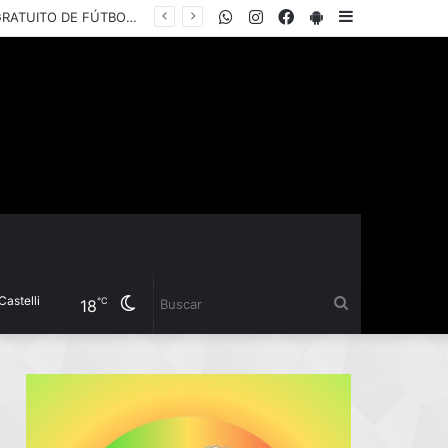
WhatsApp
Instagram
Facebook
PlayStore
Sidebar
EL INSTITUTO DEL DEPORTE PRESENTÓ LA COPA “YANINA TORRES”, UN TORNEO GRATUITO DE FÚTBOL 5 FEMENINO PARA JUGADORAS AMATEURS
i
Cambiar
Buscar
℃
18
modo