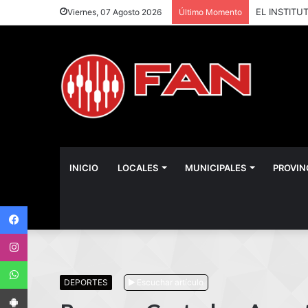
Viernes, 07 Agosto 2026
Último Momento
INICIO
LOCALES
MUNICIPALES
PROVIN
Facebook
Instagram
WhatsApp
DEPORTES
Escuchar artículo
App Android