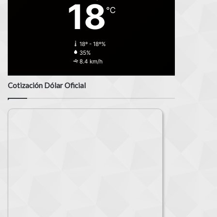
18
℃
18º - 18º%
35%
8.4 km/h
Cotización Dólar Oficial