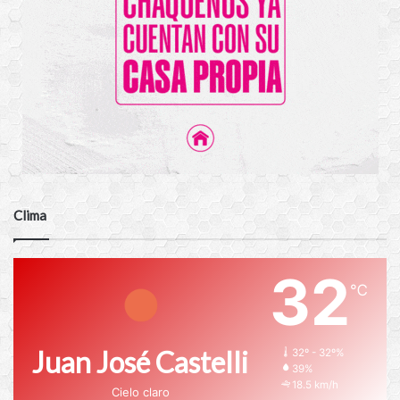
Clima
32
℃
Juan José Castelli
32º - 32º%
39%
18.5 km/h
Cielo claro