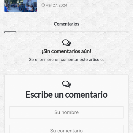
Mar 27, 2024
Comentarios
¡Sin comentarios aún!
Se el primero en comentar este artículo.
Escribe un comentario
S
u
n
S
o