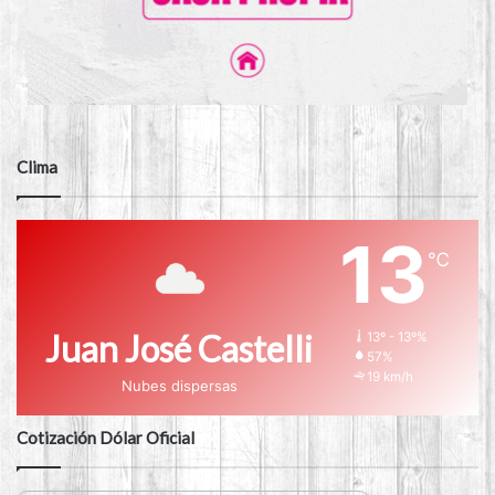
Clima
13
℃
Juan José Castelli
13º - 13º%
57%
19 km/h
Nubes dispersas
Cotización Dólar Oficial