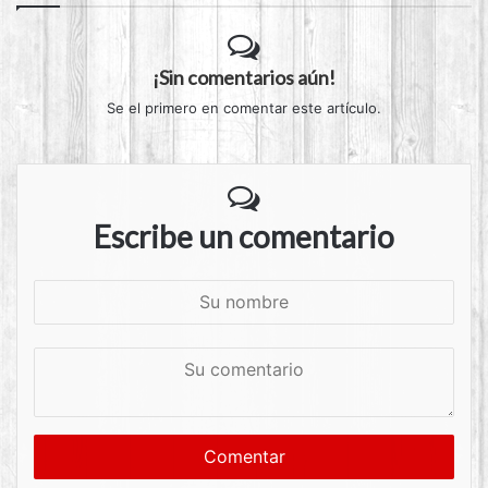
¡Sin comentarios aún!
Se el primero en comentar este artículo.
Escribe un comentario
S
u
n
S
o
u
m
c
b
o
r
m
e
e