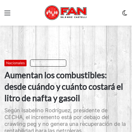
Menu
C
m
Nacionales
Escuchar artículo
Aumentan los combustibles:
desde cuándo y cuánto costará el
litro de nafta y gasoil
Según Isabelino Rodríguez, presidente de
CECHA, el incremento está por debajo del
crawling peg y no genera una recuperación de la
rentabilidad para las petroleras. ...