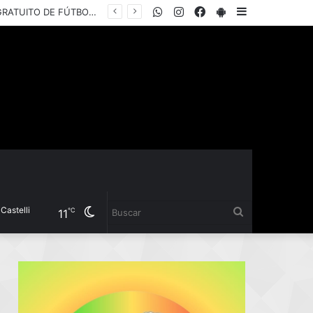
WhatsApp
Instagram
Facebook
PlayStore
Sidebar
EL INSTITUTO DEL DEPORTE PRESENTÓ LA COPA “YANINA TORRES”, UN TORNEO GRATUITO DE FÚTBOL 5 FEMENINO PARA JUGADORAS AMATEURS
Cambiar
Buscar
℃
11
modo