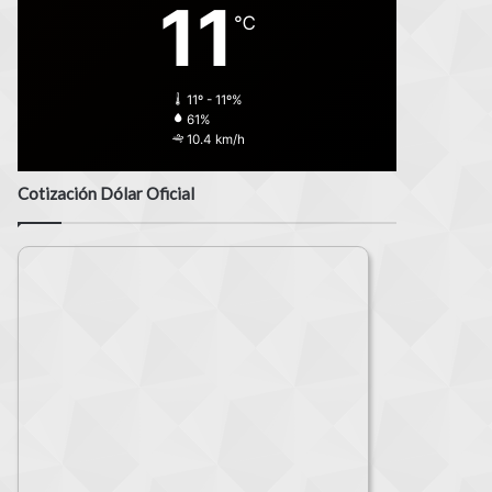
11
℃
11º - 11º%
61%
10.4 km/h
Cotización Dólar Oficial