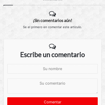
¡Sin comentarios aún!
Se el primero en comentar este artículo.
Escribe un comentario
S
u
n
S
o
u
m
c
b
o
r
m
e