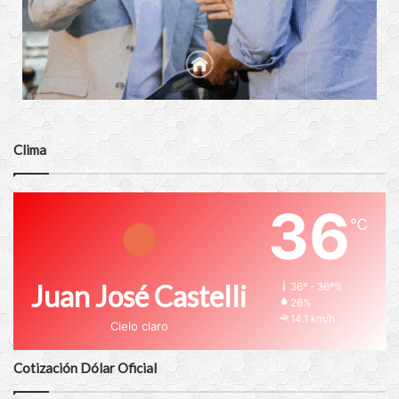
Clima
36
℃
Juan José Castelli
36º - 36º%
26%
14.1 km/h
Cielo claro
Cotización Dólar Oficial