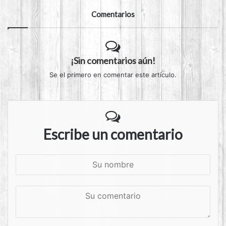
Comentarios
¡Sin comentarios aún!
Se el primero en comentar este artículo.
Escribe un comentario
S
u
n
S
o
u
m
c
b
o
r