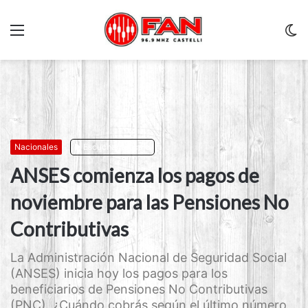
Menu
C
m
Nacionales
Escuchar artículo
ANSES comienza los pagos de
noviembre para las Pensiones No
Contributivas
La Administración Nacional de Seguridad Social
(ANSES) inicia hoy los pagos para los
beneficiarios de Pensiones No Contributivas
(PNC). ¿Cuándo cobrás según el último número