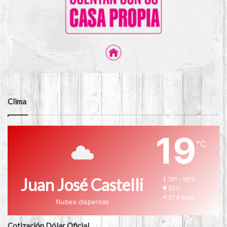
Clima
19
℃
Juan José Castelli
19º - 19º%
55%
27.6 km/h
Nubes dispersas
Cotización Dólar Oficial