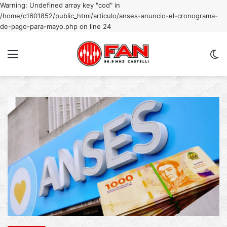
Warning: Undefined array key "cod" in
/home/c1601852/public_html/articulo/anses-anuncio-el-cronograma-
de-pago-para-mayo.php on line 24
Menu
C
m