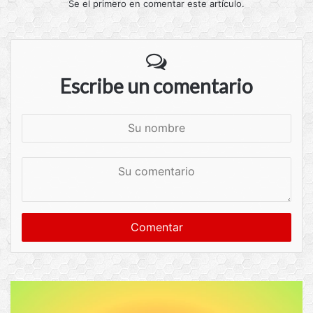
Se el primero en comentar este artículo.
Escribe un comentario
S
u
n
S
o
u
m
c
b
o
r
m
e
e
n
t
a
r
i