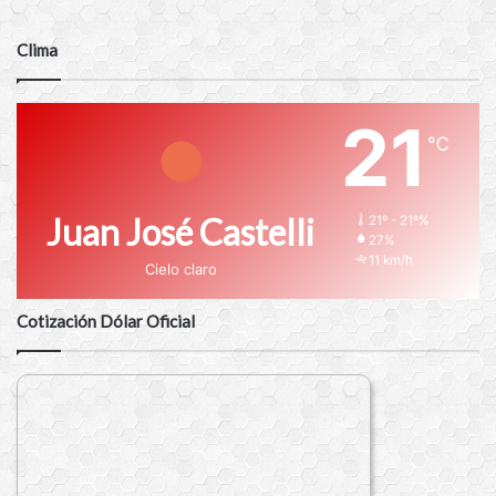
Clima
21
℃
Juan José Castelli
21º - 21º%
27%
11 km/h
Cielo claro
Cotización Dólar Oficial