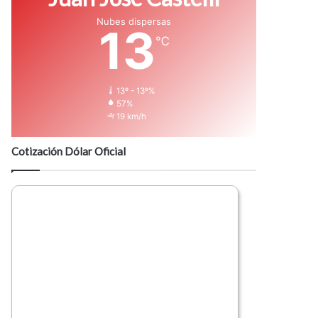
Nubes dispersas
13
℃
13º - 13º%
57%
19 km/h
Cotización Dólar Oficial