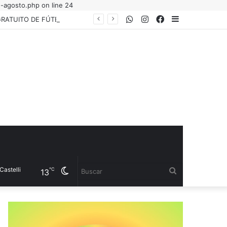
e-agosto.php on line 24
WhatsApp
Instagram
Facebook
Sidebar
EL INSTITUTO DEL DEPORTE PRESENTÓ LA COPA “YANINA TORRES”, UN TORNEO GRATUITO DE FÚTBOL 5 FEMENINO PARA JUGADORAS AMATEURS
Cambiar
Buscar
℃
13
modo