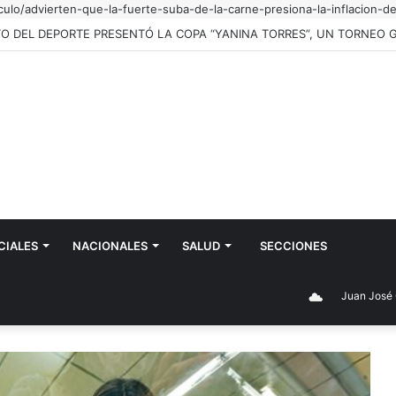
culo/advierten-que-la-fuerte-suba-de-la-carne-presiona-la-inflacion-d
CIALES
NACIONALES
SALUD
SECCIONES
Juan José Castelli