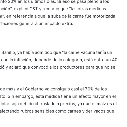
tó 20% en los últimos días. Si eso se pasa pleno a los
lación”, explicó C&T y remarcó que “las otras medidas
ar”, en referencia a que la suba de la carne fue motorizada
ortaciones generará un impacto extra.
é Bahillo, ya había admitido que “la carne vacuna tenía un
 con la inflación, depende de la categoría, está entre un 40
tió y aclaró que convocó a los productores para que no se
 de maíz y el Gobierno ya consiguió casi el 70% de los
o. Sin embargo, esta medida tiene un efecto mayor en el
lar soja debido al traslado a precios, ya que el maíz es el
s, afectando rubros sensibles como carnes y derivados que