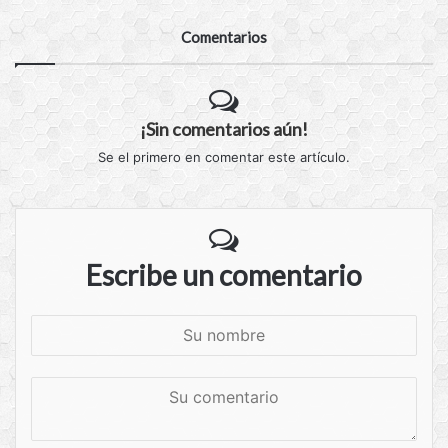
Comentarios
¡Sin comentarios aún!
Se el primero en comentar este artículo.
Escribe un comentario
S
u
n
S
o
u
m
c
b