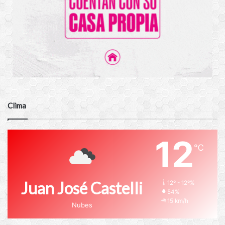
Clima
12
℃
Juan José Castelli
12º - 12º%
54%
15 km/h
Nubes