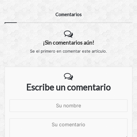
Comentarios
¡Sin comentarios aún!
Se el primero en comentar este artículo.
Escribe un comentario
S
u
n
S
o
u
m
c
b