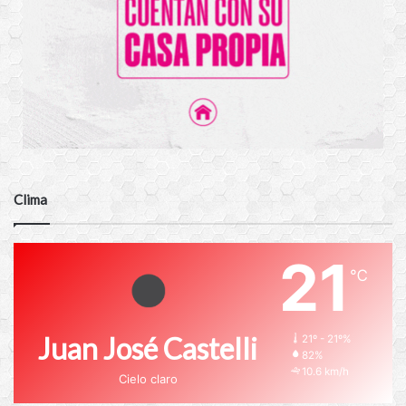
Clima
21
℃
Juan José Castelli
21º - 21º%
82%
10.6 km/h
Cielo claro