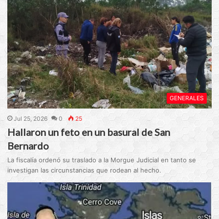
GENERALES
Jul 25, 2026
0
25
Hallaron un feto en un basural de San
Bernardo
La fiscalía ordenó su traslado a la Morgue Judicial en tanto se
investigan las circunstancias que rodean al hecho.