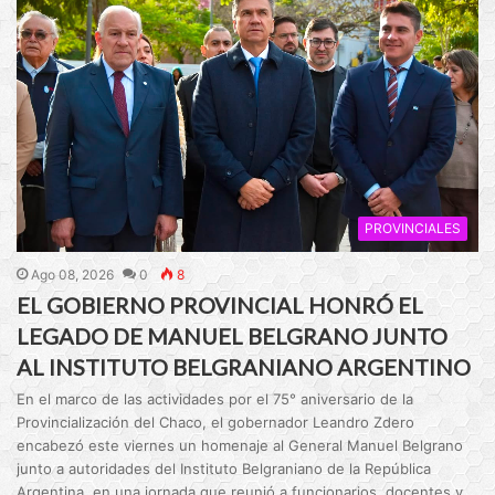
PROVINCIALES
Ago 08, 2026
0
8
EL GOBIERNO PROVINCIAL HONRÓ EL
LEGADO DE MANUEL BELGRANO JUNTO
AL INSTITUTO BELGRANIANO ARGENTINO
En el marco de las actividades por el 75° aniversario de la
Provincialización del Chaco, el gobernador Leandro Zdero
encabezó este viernes un homenaje al General Manuel Belgrano
junto a autoridades del Instituto Belgraniano de la República
Argentina, en una jornada que reunió a funcionarios, docentes y