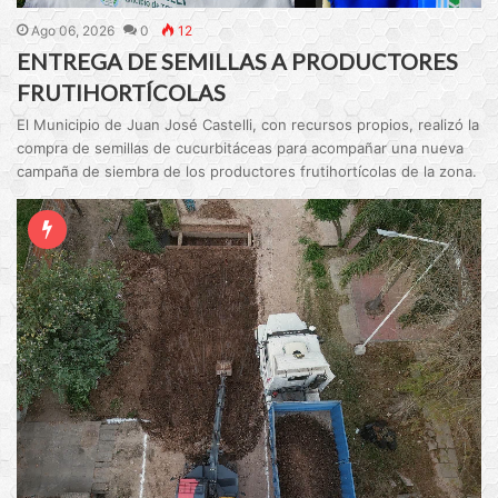
Ago 06, 2026
0
12
ENTREGA DE SEMILLAS A PRODUCTORES
FRUTIHORTÍCOLAS
El Municipio de Juan José Castelli, con recursos propios, realizó la
compra de semillas de cucurbitáceas para acompañar una nueva
campaña de siembra de los productores frutihortícolas de la zona.