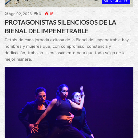
MUNICIPALES
Ago 02, 2026
0
15
PROTAGONISTAS SILENCIOSOS DE LA
BIENAL DEL IMPENETRABLE
Detrás de cada jornada exitosa de la Bienal del Impenetrable hay
hombres y mujeres que, con compromiso, constancia y
dedicación, trabajan silenciosamente para que todo salga de la
mejor manera.