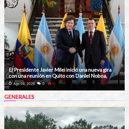
El Presidente Javier Milei inició una nueva gira
con una reunión en Quito con Daniel Noboa,
presidente de Ecuador
Ago 06, 2026
0
11
GENERALES