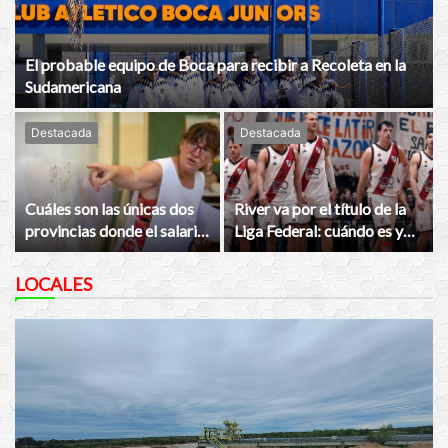
El probable equipo de Boca para recibir a Recoleta en la
Sudamericana
Destacada
Destacada
Cuáles son las únicas dos
River va por el título de la
provincias donde el salario
Liga Federal: cuándo es y
docente mejoró durante la
cómo ver la final vs. Mitre
gestión de Javier Milei
LOCALES