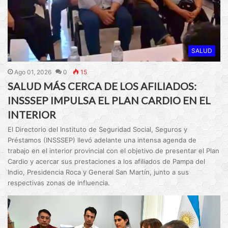
SALUD
Ago 01, 2026
0
15
SALUD MÁS CERCA DE LOS AFILIADOS:
INSSSEP IMPULSA EL PLAN CARDIO EN EL
INTERIOR
El Directorio del Instituto de Seguridad Social, Seguros y
Préstamos (INSSSEP) llevó adelante una intensa agenda de
trabajo en el interior provincial con el objetivo de presentar el Plan
Cardio y acercar sus prestaciones a los afiliados de Pampa del
Indio, Presidencia Roca y General San Martín, junto a sus
respectivas zonas de influencia.