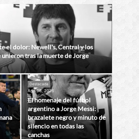
te el dolor: Newell's, Central y los
e unieron tras la muerte de Jorge
Destacada
Ago 08, 2026
El homenaje del fútbol
n
argentino a Jorge Messi:
emana
brazalete negro y minuto de
silencio en todas las
canchas