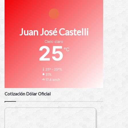
Juan José Castelli
Cielo claro
25
℃
25º - 25º%
31%
17.4 km/h
Cotización Dólar Oficial