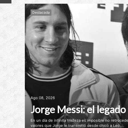
Destacada
Ago 08, 2026
Jorge Messi: el legado
En un día de infinita tristeza es imposible no retrocede
valores que Jorge le transmitió desde chico a Leo....