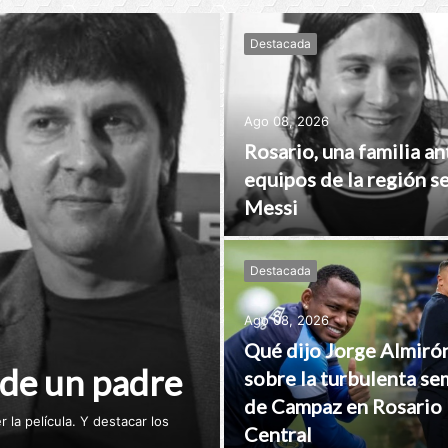
Destacada
Ago 08, 2026
Rosario, una familia an
equipos de la región s
Messi
Destacada
Ago 08, 2026
Qué dijo Jorge Almiró
 de un padre
sobre la turbulenta s
de Campaz en Rosario
r la película. Y destacar los
Central