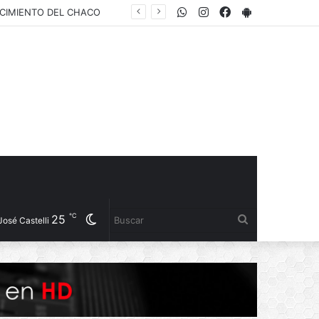
WhatsApp
Instagram
Facebook
PlayStore
NO MÁS CATARATAS: SALUD Y OFTALMÓLOGOS CHAQUEÑOS REALIZAN PESQUISAS GRATUITAS Y PROGRAMAN CIRUGÍAS EN EL PERRANDO
℃
25
Cambiar
Buscar
José Castelli
modo