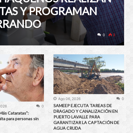
ITAS Y PROGRAMAN
ERRANDO
0
3
Ago 06, 2026
0
SAMEEP EJECUTA TAREAS DE
2026
0
DRAGADO Y CANALIZACIÓN EN
Más Cataratas":
PUERTO LAVALLE PARA
ita para personas sin
GARANTIZAR LA CAPTACIÓN DE
AGUA CRUDA