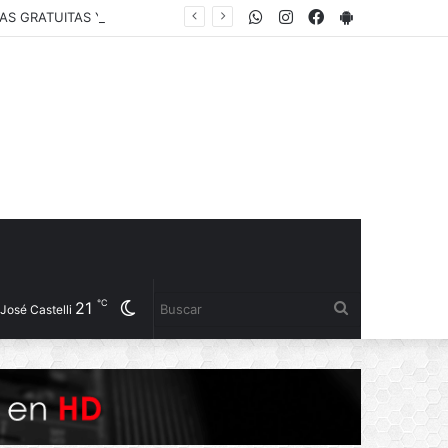
WhatsApp
Instagram
Facebook
PlayStore
NO MÁS CATARATAS: SALUD Y OFTALMÓLOGOS CHAQUEÑOS REALIZAN PESQUISAS GRATUITAS Y PROGRAMAN CIRUGÍAS EN EL PERRANDO
℃
21
Cambiar
Buscar
José Castelli
modo