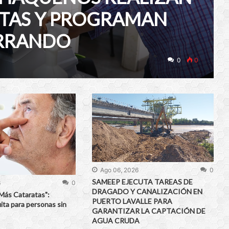
ITAS Y PROGRAMAN
ERRANDO
0
0
Ago 06, 2026
0
SAMEEP EJECUTA TAREAS DE
6
0
DRAGADO Y CANALIZACIÓN EN
Más Cataratas":
PUERTO LAVALLE PARA
ita para personas sin
GARANTIZAR LA CAPTACIÓN DE
AGUA CRUDA