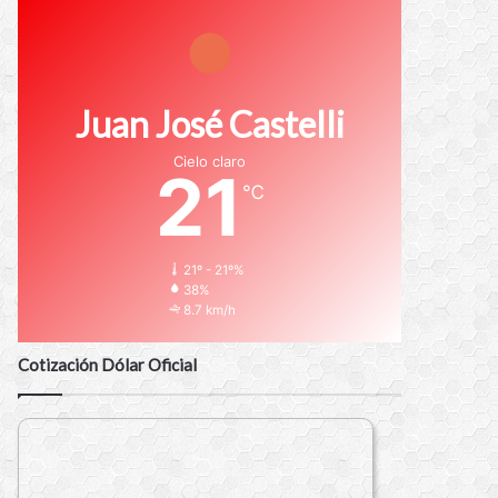
Juan José Castelli
Cielo claro
21
℃
21º - 21º%
38%
8.7 km/h
Cotización Dólar Oficial