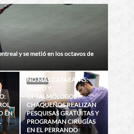
ontreal y se metió en los octavos de
Ago 08, 2026
NO MÁS CATARATAS:
Destacada
SALUD Y
O:
OFTALMÓLOGOS
ROL
CHAQUEÑOS REALIZAN
O EN
PESQUISAS GRATUITAS Y
L
PROGRAMAN CIRUGÍAS
EN EL PERRANDO