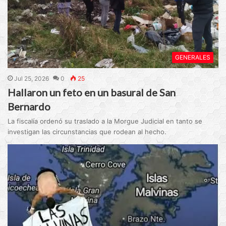
GENERALES
Jul 25, 2026
0
25
Hallaron un feto en un basural de San
Bernardo
La fiscalía ordenó su traslado a la Morgue Judicial en tanto se
investigan las circunstancias que rodean al hecho.