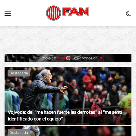
Menu
C
m
Destacada
Vojvoda: del "me hacen fuerte las derrotas" al "me sentí
identificado con el equipo"
Destacada