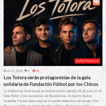
ESPECTACULOS
Jul 21, 2026
0
31
Los Totora serán protagonistas de la gala
solidaria de Fundación Fútbol por los Chicos
La tradicional cena anual se realizará este sábado 25 de julio en el
Gala Hotel y Convenciones de Resistencia. El evento busca
recaudar fondos para mejorar el predio deportivo de paraje Tres
Pozos y continuar acompañando a chicos de la comunidad.