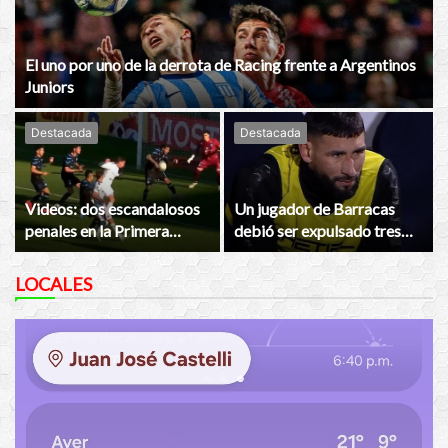
El uno por uno de la derrota de Racing frente a Argentinos
Juniors
Destacada
Destacada
Videos: dos escandalosos
Un jugador de Barracas
penales en la Primera
debió ser expulsado tres
Nacional
veces y el técnico lo sacó
LOCALES