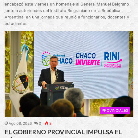
encabezó este viernes un homenaje al General Manuel Belgrano
junto a autoridades del Instituto Belgraniano de la República
Argentina, en una jornada que reunió a funcionarios, docentes y
estudiantes.
PROVINCIALES
Ago 08, 2026
0
8
EL GOBIERNO PROVINCIAL IMPULSA EL