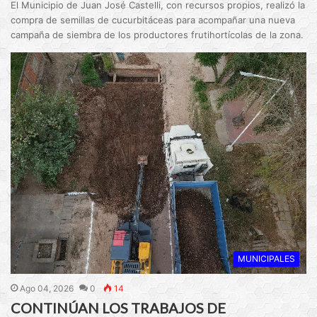
El Municipio de Juan José Castelli, con recursos propios, realizó la
compra de semillas de cucurbitáceas para acompañar una nueva
campaña de siembra de los productores frutihortícolas de la zona.
MUNICIPALES
Ago 04, 2026
0
14
CONTINÚAN LOS TRABAJOS DE