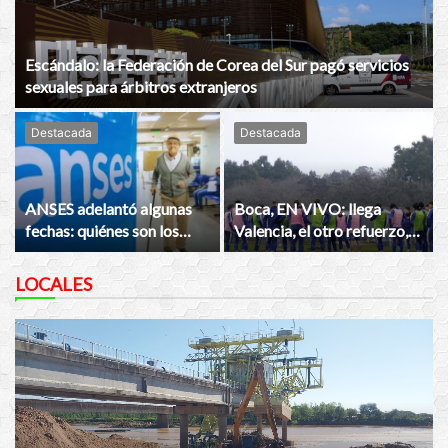
Escándalo: la Federación de Corea del Sur pagó servicios
sexuales para árbitros extranjeros
Destacada
Destacada
ANSES adelantó algunas
Boca, EN VIVO: llega
fechas: quiénes son los
Valencia, el otro refuerzo,
primeros en cobrar antes
convocados vs. Vélez y más
del feriado de agosto
noticias de este viernes 7
LOCALES
de agosto