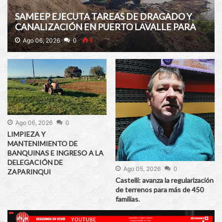
SAMEEP EJECUTA TAREAS DE DRAGADO Y
CANALIZACIÓN EN PUERTO LAVALLE PARA
GARANTIZAR LA CAPTACIÓN DE AGUA
Ago 06, 2026
0
8
CRUDA
Ago 06, 2026
0
LIMPIEZA Y
MANTENIMIENTO DE
BANQUINAS E INGRESO A LA
DELEGACIÓN DE
Ago 05, 2026
0
ZAPARINQUI
Castelli: avanza la regularización
de terrenos para más de 450
familias.