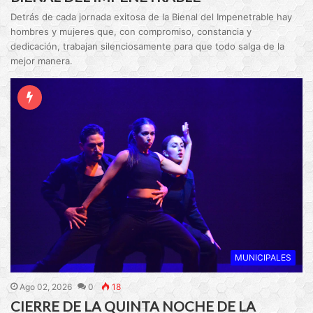
Detrás de cada jornada exitosa de la Bienal del Impenetrable hay
hombres y mujeres que, con compromiso, constancia y
dedicación, trabajan silenciosamente para que todo salga de la
mejor manera.
MUNICIPALES
Ago 02, 2026
0
18
CIERRE DE LA QUINTA NOCHE DE LA