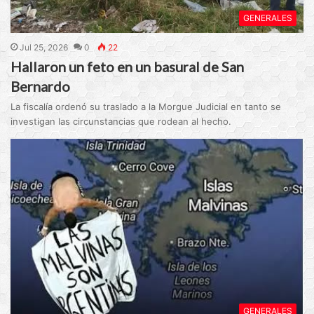
GENERALES
Jul 25, 2026
0
22
Hallaron un feto en un basural de San
Bernardo
La fiscalía ordenó su traslado a la Morgue Judicial en tanto se
investigan las circunstancias que rodean al hecho.
GENERALES