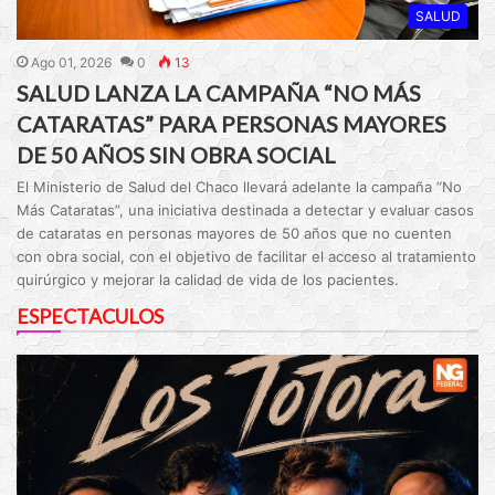
SALUD
Ago 01, 2026
0
13
SALUD LANZA LA CAMPAÑA “NO MÁS
CATARATAS” PARA PERSONAS MAYORES
DE 50 AÑOS SIN OBRA SOCIAL
El Ministerio de Salud del Chaco llevará adelante la campaña “No
Más Cataratas”, una iniciativa destinada a detectar y evaluar casos
de cataratas en personas mayores de 50 años que no cuenten
con obra social, con el objetivo de facilitar el acceso al tratamiento
quirúrgico y mejorar la calidad de vida de los pacientes.
ESPECTACULOS