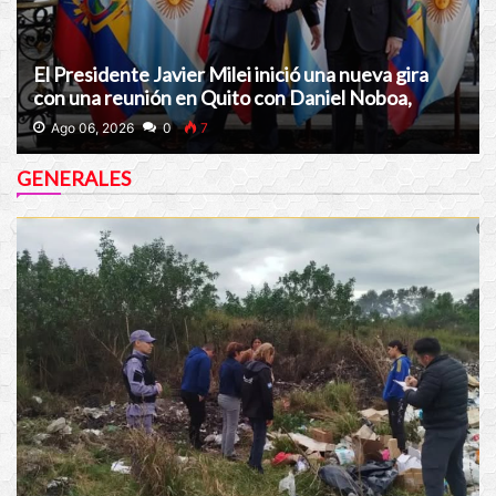
El Presidente Javier Milei inició una nueva gira
con una reunión en Quito con Daniel Noboa,
presidente de Ecuador
Ago 06, 2026
0
7
GENERALES