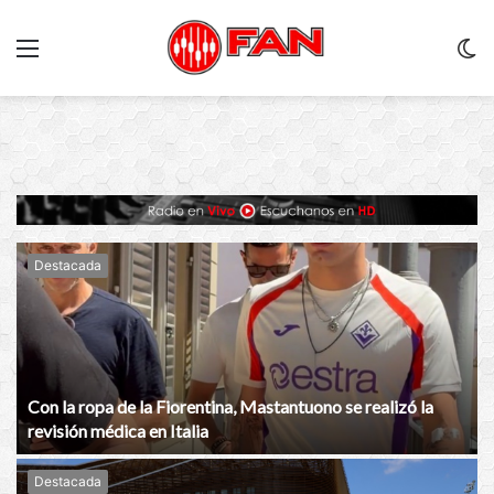
Menu
C
m
Destacada
Con la ropa de la Fiorentina, Mastantuono se realizó la
revisión médica en Italia
Destacada