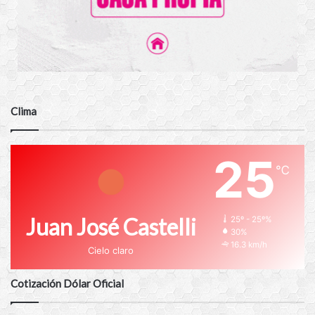
Clima
25
℃
Juan José Castelli
25º - 25º%
30%
16.3 km/h
Cielo claro
Cotización Dólar Oficial