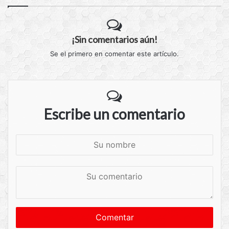
¡Sin comentarios aún!
Se el primero en comentar este artículo.
Escribe un comentario
S
u
n
S
o
u
m
c
b
o
r
m
e
e