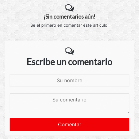
¡Sin comentarios aún!
Se el primero en comentar este artículo.
Escribe un comentario
S
u
n
S
o
u
m
c
b
o
r
m
e
e
n