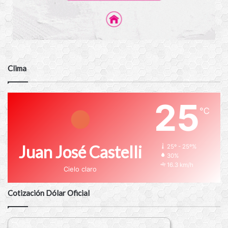
Clima
25
℃
Juan José Castelli
25º - 25º%
30%
16.3 km/h
Cielo claro
Cotización Dólar Oficial