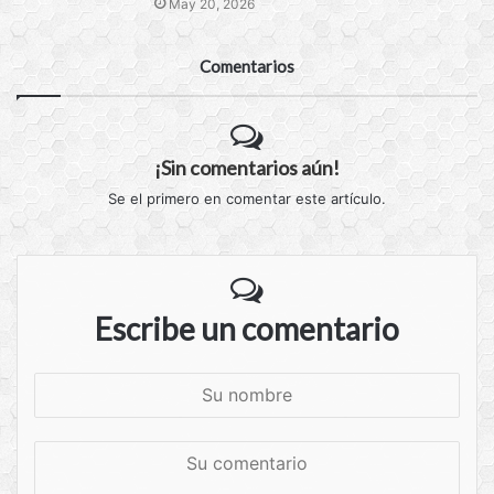
May 20, 2026
Comentarios
¡Sin comentarios aún!
Se el primero en comentar este artículo.
Escribe un comentario
S
u
n
S
o
u
m