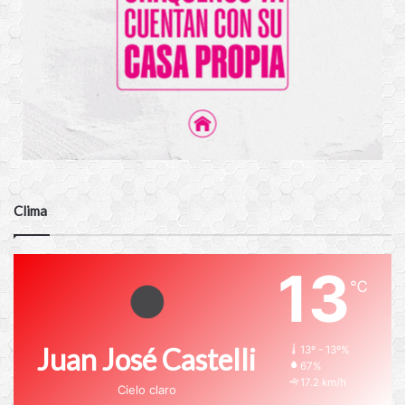
Clima
13
℃
Juan José Castelli
13º - 13º%
67%
17.2 km/h
Cielo claro