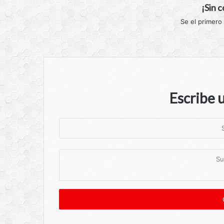
¡Sin 
Se el primero
Escribe 
S
u
n
S
o
u
m
c
b
o
r
m
e
e
n