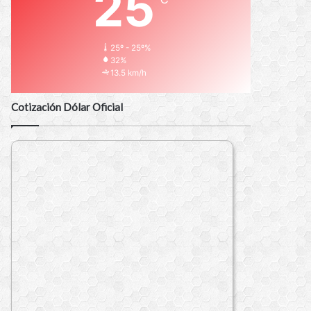
25
25º - 25º%
32%
13.5 km/h
Cotización Dólar Oficial