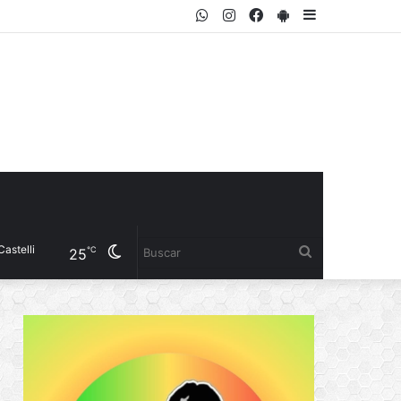
WhatsApp
Instagram
Facebook
PlayStore
Sidebar
Cambiar
Buscar
℃
25
modo