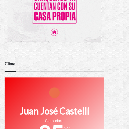
Clima
Juan José Castelli
Cielo claro
℃