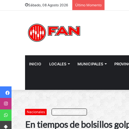
Sábado, 08 Agosto 2026
Último Momento
INICIO
LOCALES
MUNICIPALES
PROVIN
Facebook
Instagram
WhatsApp
Nacionales
Escuchar artículo
App Android
En tiempos de bolsillos gol