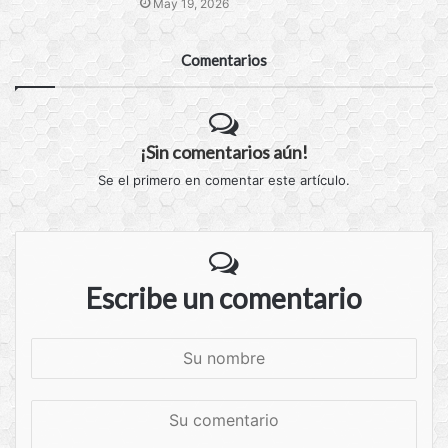
May 19, 2026
Comentarios
¡Sin comentarios aún!
Se el primero en comentar este artículo.
Escribe un comentario
S
u
n
S
o
u
m