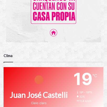
Clima
19
℃
Juan José Castelli
19º - 19º%
32%
11.4 km/h
Cielo claro