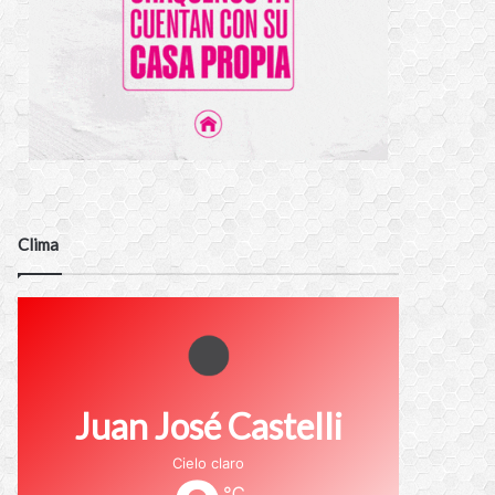
Clima
Juan José Castelli
Cielo claro
℃