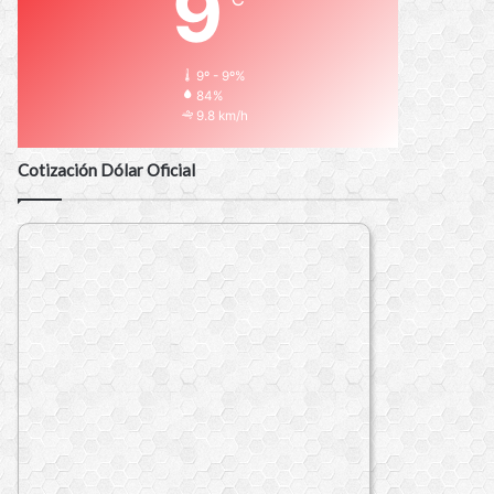
9
9º - 9º%
84%
9.8 km/h
Cotización Dólar Oficial