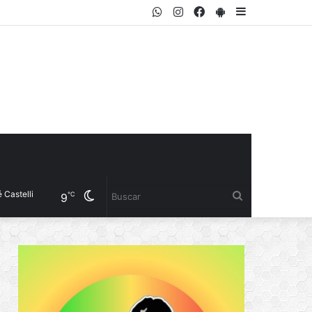
WhatsApp
Instagram
Facebook
PlayStore
Sidebar
i
Cambiar
Buscar
℃
9
modo